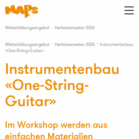
Zum
Inhalt
springen
Startseite
MAPS
Weiterbildungsangebot
Herbstsemester 2026
∟
Musik
an
Weiterbildungsangebot
Herbstsemester 2026
Instrumentenbau
∟
∟
Primarschulen
«One-String-Guitar»
Instrumentenbau
«One-String-
Guitar»
Im Workshop werden aus
einfachen Materialien