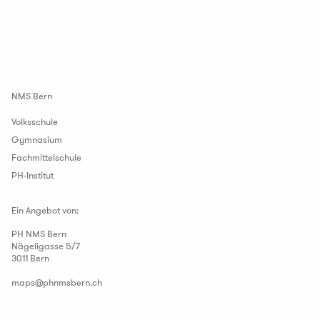
NMS Bern
Volksschule
Gymnasium
Fachmittelschule
PH-Institut
Ein Angebot von:
PH NMS Bern
Nägeligasse 5/7
3011 Bern
maps
@
phnmsbern
.
ch