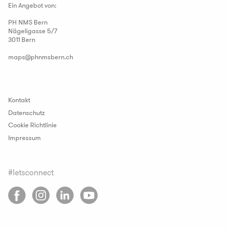
Ein Angebot von:
PH NMS Bern
Nägeligasse 5/7
3011 Bern
maps
@
phnmsbern
.
ch
Kontakt
Datenschutz
Cookie Richtlinie
Impressum
#letsconnect