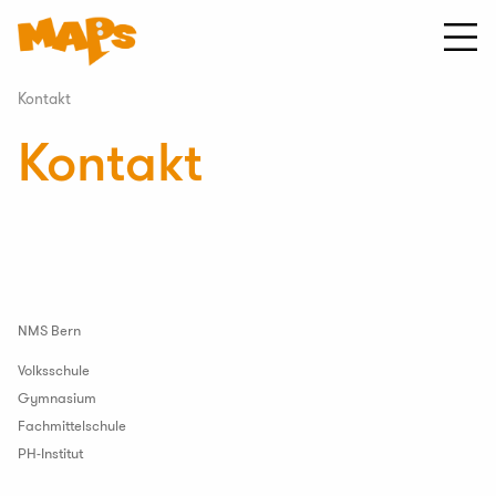
Zum
Inhalt
springen
Startseite
MAPS
Kontakt
Musik
Kontakt
an
Primarschulen
NMS Bern
Volksschule
Gymnasium
Fachmittelschule
PH-Institut