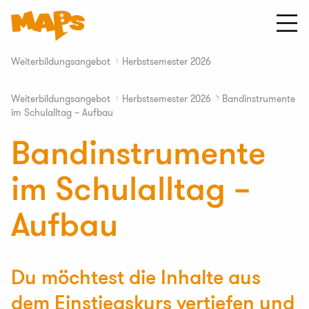
Zum
Inhalt
springen
Startseite
MAPS
Weiterbildungsangebot
Herbstsemester 2026
∟
Musik
an
Weiterbildungsangebot
Herbstsemester 2026
Bandinstrumente
∟
∟
Primarschulen
im Schulalltag – Aufbau
Bandinstrumente
im Schulalltag –
Aufbau
Du möchtest die Inhalte aus
dem Einstiegskurs vertiefen und