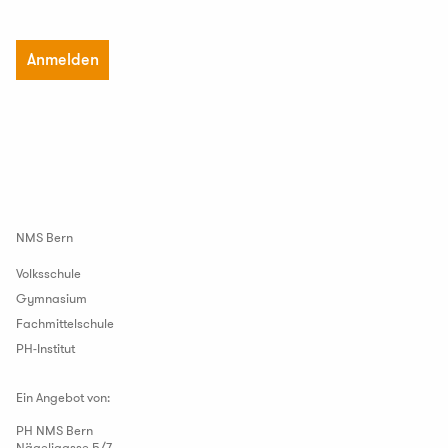
Anmelden
NMS Bern
Volksschule
Gymnasium
Fachmittelschule
PH-Institut
Ein Angebot von:
PH NMS Bern
Nägeligasse 5/7