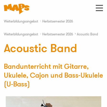
Zum
Inhalt
springen
Startseite
MAPS
Weiterbildungsangebot
Herbstsemester 2026
∟
Musik
an
Weiterbildungsangebot
Herbstsemester 2026
Acoustic Band
∟
∟
Primarschulen
Acoustic Band
Bandunterricht mit Gitarre,
Ukulele, Cajon und Bass-Ukulele
(U-Bass)